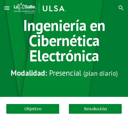
Skip to main content
Skip to navigation
Ingeniería en
Cibernética
Electrónica
Modalidad:
Presencial
(plan diario)
Objetivo
Resolución